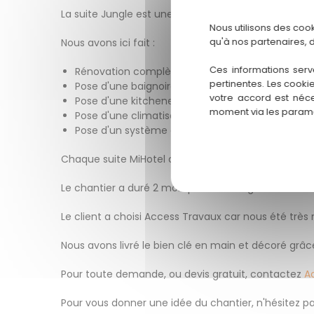
La suite Jungle est une suite de 50 m2 a Lyon 2
Nous utilisons des coo
qu'à nos partenaires, 
Nous avons ici fait :
Ces informations serv
Rénovation complète de la suite ( isolation / sol
pertinentes. Les cooki
Pose d'une baignoire et d'un mur végétalisé
votre accord est néce
Pose d'une kitchenette
moment via les paramè
Pose d'une climatisation et d'une cheminée à v
Pose d'un système d'éclairage domotisé
Chaque suite MiHotel dispose d'une entrée indépe
Le chantier a duré 2 mois pour un budget d'environ
Le client a choisi Access Travaux car nous été tr
Nous avons livré le bien clé en main et décoré grâ
Pour toute demande, ou devis gratuit, contactez
A
Pour vous donner une idée du chantier, n'hésitez pa