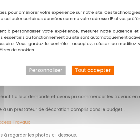
Politique de confidentialité
kies pour améliorer votre expérience sur notre site. Ces technologies
de collecter certaines données comme votre adresse IP et vos préfé
ent à personnaliser votre expérience, mesurer notre audience et a
 / mur )
es essentiels au fonctionnement du site sont automatiquement activés
ssaire. Vous gardez le contrôle : acceptez, refusez ou modifiez 
tres de cookies.
apeur d'eau
Personnaliser
Tout accepter
ndante avec digicode
 50 000 € .
ès réactif a leur demande et avons pu commencer les travaux en
ce à un prestateur de décoration compris dans le budget .
ccess Travaux
s à regarder les photos ci-dessous.