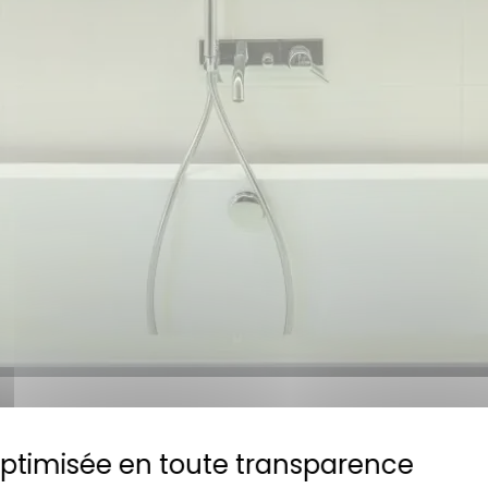
n suite MiHotel - Jungle
rtements pour créer des suites tout équipées en Airbnb .