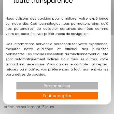
5. Puis-je intégrer des éléments de rénovation
énergétique dans mon agrandissement ?
Politique de confidentialité
Absolument. Access Travaux propose des solutions de
Nous utilisons des cookies pour améliorer votre expérience
rénovation énergétique pour améliorer l'efficacité
sur notre site. Ces technologies nous permettent, ainsi qu'à
énergétique de votre maison pendant l'agrandissement.
nos partenaires, de collecter certaines données comme
votre adresse IP et vos préférences de navigation.
6. Pourquoi choisir Access Travaux pour mon
agrandissement de maison à Vienne ?
Ces informations servent à personnaliser votre expérience,
mesurer notre audience et afficher des publicités
Access Travaux offre une expertise inégalée, une
pertinentes. Les cookies essentiels au fonctionnement du site
sont automatiquement activés. Pour tous les autres, votre
personnalisation totale, une gestion simplifiée du projet,
accord est nécessaire. Vous gardez le contrôle : acceptez,
des délais garantis, et une approche écologique pour
refusez ou modifiez vos préférences à tout moment via les
chaque projet d'agrandissement.
paramètres de cookies.
7. Comment puis-je obtenir un devis pour mon projet
Personnaliser
d'agrandissement ?
Tout accepter
Contactez-nous, et nous planifierons une visite pour
évaluer votre projet. Vous recevrez un devis complet et
précis en seulement 15 jours.